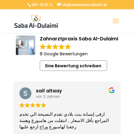
040 - 20 50 13
info@zahnarztpraxis-aldulaimi.de
Zahnarztpraxis Saba Al-Dulaimi
8 Google Bewertungen
Eine Bewertung schreiben
saif altaay
vor 3 Jahren
ارقى إنسانة بنت بلادي تقدم النصيحة الي تخدم
F
المراجع بأقل الاسعار .. انتقلت من هامبورغ وهسة
U
رجعنا لهامبورغ وراح ارجع عليها
R
g