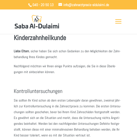
040 - 20 50 13
info@zahnarztpraxis-aldulaimi.de
Kinderzahnheilkunde
Liebe Eltern
, sicher haben Sie sich schon Gedanken zu den Möglich­keiten der Zahn­
be­hand­lung Ihres Kindes gemacht.
Nach­fol­gend möchten wir Ihnen einige Punkte aufzeigen, die Sie in diese Über­le­
gungen mit einbe­ziehen können.
Kontrolluntersuchungen
Sie sollten Ihr Kind schon ab dem ersten Lebens­jahr daran gewöhnen, zweimal jähr­
lich zur Kontroll­un­ter­su­chung in die Zahn­arzt­praxis zu kommen. Die ersten Unter­su­
chungen sollten geschehen, bevor bei Ihrem Kind Zahn­schäden fest­ge­stellt werden.
Es gewöhnt sich an die Situa­tion und merkt, dass die Unter­su­chung nichts Ängs­ti­
gendes beinhaltet. Werden bei den nach­fol­genden Unter­su­chungen Defekte fest­ge­
stellt, können diese mit einer mini­mal­in­va­siven Behand­lung behoben werden, die Ihr
Kind besser tole­riert, wenn es mit der Situa­tion vertraut ist.