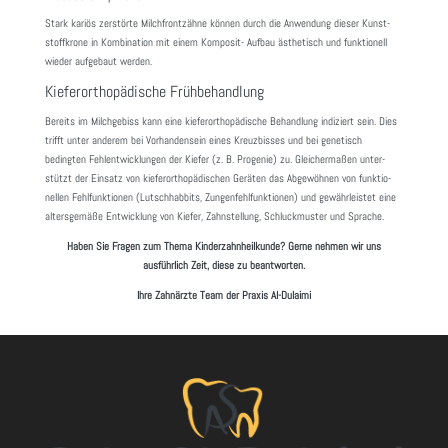
Stark kariös zerstörte Milch­front­zähne können durch die Anwen­dung dieser Kunst­
stoff­krone in Kombi­na­tion mit einem Komposit- Aufbau ästhe­tisch und funk­tio­nell
wieder aufge­baut werden.
Kieferorthopädische Frühbehandlung
Bereits im Milch­ge­biss kann eine kiefer­or­tho­pä­di­sche Behand­lung indi­ziert sein. Dies
trifft unter anderem bei Vorhan­den­sein eines Kreuz­bisses und bei gene­tisch
bedingten Fehl­ent­wick­lungen der Kiefer (z. B. Progenie) zu. Glei­cher­maßen unter­
stützt der Einsatz von kiefer­or­tho­pä­di­schen Geräten das Abge­wöhnen von funk­tio­
nellen Fehl­funk­tionen (Lutsch­hab­bits, Zungen­fehl­funk­tionen) und gewähr­leistet eine
alters­ge­mäße Entwick­lung von Kiefer, Zahn­stel­lung, Schluck­muster und Sprache.
Haben Sie Fragen zum Thema Kinderzahnheilkunde? Gerne nehmen wir uns
ausführlich Zeit, diese zu beantworten.
Ihre Zahnärzte Team der Praxis Al-Dulaimi