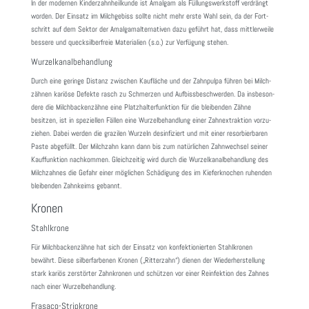
In der modernen Kinder­zahn­heil­kunde ist Amalgam als Füllungs­werk­stoff verdrängt
worden. Der Einsatz im Milch­ge­biss sollte nicht mehr erste Wahl sein, da der Fort­
schritt auf dem Sektor der Amal­ga­mal­ter­na­tiven dazu geführt hat, dass mitt­ler­weile
bessere und queck­sil­ber­freie Mate­ria­lien (s.o.) zur Verfü­gung stehen.
Wurzelkanalbehandlung
Durch eine geringe Distanz zwischen Kaufläche und der Zahn­pulpa führen bei Milch­
zähnen kariöse Defekte rasch zu Schmerzen und Aufbiss­be­schwerden. Da insbe­son­
dere die Milch­ba­cken­zähne eine Platz­halt­er­funk­tion für die blei­benden Zähne
besitzen, ist in spezi­ellen Fällen eine Wurzel­be­hand­lung einer Zahn­ex­trak­tion vorzu­
ziehen. Dabei werden die grazilen Wurzeln desin­fi­ziert und mit einer resor­bier­baren
Paste abge­füllt. Der Milch­zahn kann dann bis zum natür­li­chen Zahn­wechsel seiner
Kauf­funk­tion nach­kommen. Gleich­zeitig wird durch die Wurzel­ka­nal­be­hand­lung des
Milch­zahnes die Gefahr einer mögli­chen Schä­di­gung des im Kiefer­kno­chen ruhenden
blei­benden Zahn­keims gebannt.
Kronen
Stahlkrone
Für Milch­ba­cken­zähne hat sich der Einsatz von konfek­tio­nierten Stahl­kronen
bewährt. Diese silber­far­benen Kronen („Ritter­zahn“) dienen der Wieder­her­stel­lung
stark kariös zerstörter Zahn­kronen und schützen vor einer Reinfek­tion des Zahnes
nach einer Wurzel­be­hand­lung.
Frasaco-Stripkrone