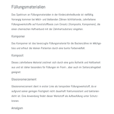
Füllungsmaterialien
Das Spek­trum an Füllungs­ma­te­ria­lien in der Kinder­zahn­heil­kunde ist viel­fältig.
Vorrangig kommen bei Milch- und blei­benden Zähnen licht­här­tende, zahn­far­bene
Füllungs­werk­stoffe auf Kunst­stoff­basis zum Einsatz (Kompo­site, Kompo­mere), die
einen chemi­schen Haft­ver­bund mit der Zahn­hart­sub­stanz eingehen.
Kompomer
Das Kompomer ist das bevor­zugte Füllungs­ma­te­rial für die Backen­zähne im Milch­ge­
biss und erfreut die kleinen Pati­enten durch eine bunte Farben­viel­falt.
Komposit
Dieses zahn­far­bene Mate­rial zeichnet sich durch eine gute Ästhetik und Halt­bar­keit
aus und ist daher beson­ders für Füllungen im Front‑, aber auch im Seiten­zahn­ge­biet
geeignet.
Glasionomerzement
Glasi­o­no­m­e­rze­ment dient in erster Linie als tempo­rärer Füllungs­werk­stoff, da er
aufgrund seiner geringen Festig­keit nicht dauer­haft frak­tur­re­sis­tent und bakte­ri­en­
dicht ist. Eine Anwen­dung findet dieser Werk­stoff als Aufbau­fül­lung unter Schutz­
kronen.
Amalgam