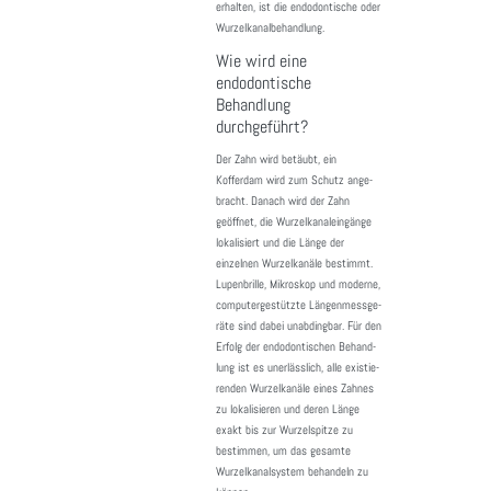
erhalten, ist die endodontische oder
Wurzelkanalbehandlung.
Wie wird eine
endodontische
Behandlung
durchgeführt?
Der Zahn wird betäubt, ein
Kofferdam wird zum Schutz ange­
bracht. Danach wird der Zahn
geöffnet, die Wurzel­ka­nal­ein­gänge
loka­li­siert und die Länge der
einzelnen Wurzel­ka­näle bestimmt.
Lupen­brille, Mikro­skop und moderne,
compu­ter­ge­stützte Längen­mess­ge­
räte sind dabei unab­dingbar. Für den
Erfolg der endodon­ti­schen Behand­
lung ist es uner­läss­lich, alle exis­tie­
renden Wurzel­ka­näle eines Zahnes
zu loka­li­sieren und deren Länge
exakt bis zur Wurzel­spitze zu
bestimmen, um das gesamte
Wurzel­ka­nal­system behan­deln zu