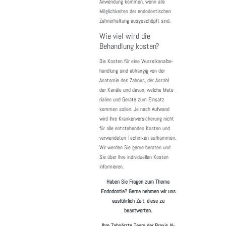
Anwen­dung kommen, wenn alle
Möglich­keiten der endodon­ti­schen
Zahnerhal­tung ausge­schöpft sind.
Wie viel wird die
Behandlung kosten?
Die Kosten für eine Wurzel­ka­nal­be­
hand­lung sind abhängig von der
Anatomie des Zahnes, der Anzahl
der Kanäle und davon, welche Mate­
ria­lien und Geräte zum Einsatz
kommen sollen. Je nach Aufwand
wird Ihre Kran­ken­ver­si­che­rung nicht
für alle entste­henden Kosten und
verwen­deten Tech­niken aufkommen.
Wir werden Sie gerne beraten und
Sie über Ihre indi­vi­du­ellen Kosten
infor­mieren.
Haben Sie Fragen zum Thema
Endodontie? Gerne nehmen wir uns
ausführlich Zeit, diese zu
beantworten.
Ihre Zahnärzte Team der Praxis Al-