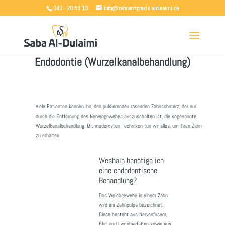
040 - 20 50 13
info@zahnarztpraxis-aldulaimi.de
Endodontie (Wurzelkanalbehandlung)
Viele Patienten kennen Ihn, den pulsierenden rasenden Zahnschmerz, der nur
durch die Entfernung des Nervengewebes auszuschalten ist, die sogenannte
Wurzelkanalbehandlung. Mit modernsten Techniken tun wir alles, um Ihren Zahn
zu erhalten.
Weshalb benötige ich
eine endodontische
Behandlung?
Das Weichgewebe in einem Zahn
wird als Zahnpulpa bezeichnet.
Diese besteht aus Nervenfasern,
Blut und Lymphgefäßen sowie aus