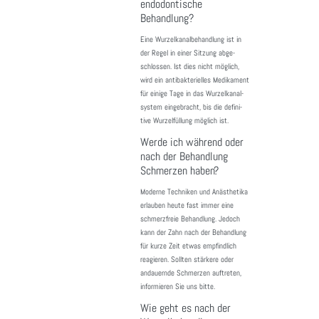
endodontische
Behandlung?
Eine Wurzel­ka­nal­be­hand­lung ist in
der Regel in einer Sitzung abge­
schlossen. Ist dies nicht möglich,
wird ein anti­bak­te­ri­elles Medi­ka­ment
für einige Tage in das Wurzel­ka­nal­
system einge­bracht, bis die defi­ni­
tive Wurzel­fül­lung möglich ist.
Werde ich während oder
nach der Behandlung
Schmerzen haben?
Moderne Tech­niken und Anäs­the­tika
erlauben heute fast immer eine
schmerz­freie Behand­lung. Jedoch
kann der Zahn nach der Behand­lung
für kurze Zeit etwas empfind­lich
reagieren. Sollten stär­kere oder
andau­ernde Schmerzen auftreten,
infor­mieren Sie uns bitte.
Wie geht es nach der