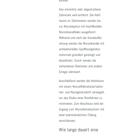
können.
Das erkrankte oder abge­stor­bene
Zahn­mark wird entfernt. Die Hohl­
räume im Zahn­in­neren werden bis
zur Wurzel­spitze mit hoch­fle­xi­blen
Wurzel­ka­nal­feilen ausge­formt.
Während und nach der Kanal­auf­be­
rei­tung werden die Wurzel­ka­näle mit
anti­bak­te­ri­ellen Spül­flüs­sig­keiten
mehr­mals gründ­lich gerei­nigt und
desin­fi­ziert. Somit werden die
vorhan­denen Bakte­rien und andere
Erreger elimi­niert.
Anschlie­ßend werden die Hohl­räume
mit einem Wurzel­füll­ma­te­rial bakte­
rien- und flüs­sig­keits­dicht versie­gelt,
um das Risiko einer Reinfek­tion zu
mini­mieren. Zum Abschluss wird der
Zugang zum Wurzel­ka­nal­system mit
einer bakte­ri­en­dichten Füllung
verschlossen.
Wie lange dauert eine