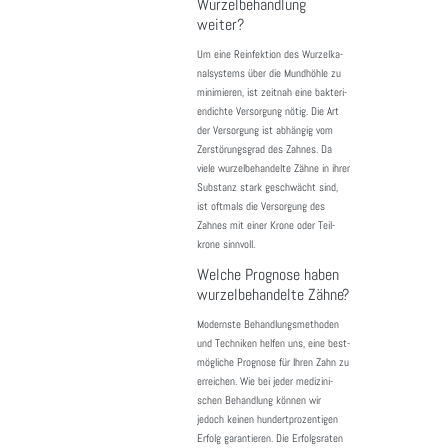
Wurzelbehandlung
weiter?
Um eine Reinfek­tion des Wurzel­ka­
nal­sys­tems über die Mund­höhle zu
mini­mieren, ist zeitnah eine bakte­ri­
en­dichte Versor­gung nötig. Die Art
der Versor­gung ist abhängig vom
Zerstö­rungs­grad des Zahnes. Da
viele wurzel­be­han­delte Zähne in ihrer
Substanz stark geschwächt sind,
ist oftmals die Versor­gung des
Zahnes mit einer Krone oder Teil­
krone sinn­voll.
Welche Prognose haben
wurzelbehandelte Zähne?
Modernste Behand­lungs­me­thoden
und Tech­niken helfen uns, eine best­
mög­liche Prognose für Ihren Zahn zu
errei­chen. Wie bei jeder medi­zi­ni­
schen Behand­lung können wir
jedoch keinen hundert­pro­zen­tigen
Erfolg garan­tieren. Die Erfolgs­raten