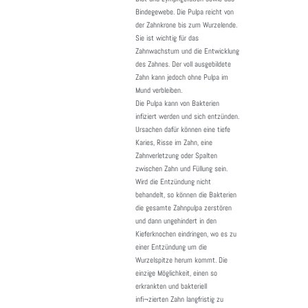
Bindegewebe. Die Pulpa reicht von
der Zahnkrone bis zum Wurzelende.
Sie ist wichtig für das
Zahnwachstum und die Entwicklung
des Zahnes. Der voll ausgebildete
Zahn kann jedoch ohne Pulpa im
Mund verbleiben.
Die Pulpa kann von Bakterien
infiziert werden und sich entzünden.
Ursachen dafür können eine tiefe
Karies, Risse im Zahn, eine
Zahnverletzung oder Spalten
zwischen Zahn und Füllung sein.
Wird die Entzündung nicht
behandelt, so können die Bakterien
die gesamte Zahnpulpa zerstören
und dann ungehindert in den
Kieferknochen eindringen, wo es zu
einer Entzündung um die
Wurzelspitze herum kommt. Die
einzige Möglichkeit, einen so
erkrankten und bakteriell
infi¬zierten Zahn langfristig zu