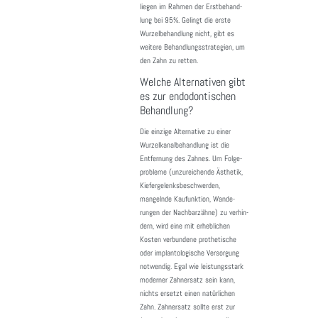
liegen im Rahmen der Erst­be­hand­
lung bei 95%. Gelingt die erste
Wurzel­be­hand­lung nicht, gibt es
weitere Behand­lungs­stra­te­gien, um
den Zahn zu retten.
Welche Alternativen gibt
es zur endodontischen
Behandlung?
Die einzige Alter­na­tive zu einer
Wurzel­ka­nal­be­hand­lung ist die
Entfer­nung des Zahnes. Um Folge­
pro­bleme (unzu­rei­chende Ästhetik,
Kiefer­ge­lenks­be­schwerden,
mangelnde Kaufunk­tion, Wande­
rungen der Nach­bar­zähne) zu verhin­
dern, wird eine mit erheb­li­chen
Kosten verbun­dene prothe­ti­sche
oder implan­to­lo­gi­sche Versor­gung
notwendig. Egal wie leis­tungs­stark
moderner Zahn­ersatz sein kann,
nichts ersetzt einen natür­li­chen
Zahn. Zahn­ersatz sollte erst zur