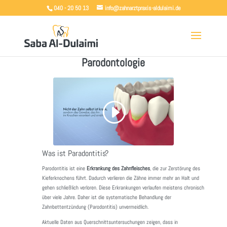
040 - 20 50 13
info@zahnarztpraxis-aldulaimi.de
Parodontologie
Was ist Paradontitis?
Parodontitis ist eine
Erkrankung des Zahnfleisches
, die zur Zerstörung des
Kieferknochens führt. Dadurch verlieren die Zähne immer mehr an Halt und
gehen schließlich verloren. Diese Erkrankungen verlaufen meistens chronisch
über viele Jahre. Daher ist die systematische Behandlung der
Zahnbettentzündung (Parodontitis) unvermeidlich.
Aktuelle Daten aus Querschnittsuntersuchungen zeigen, dass in