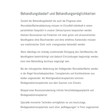
Behandlungsbedarf und Behandlungsmöglichkeiten
Sowohl der Behandlungsbedarf als auch die Prognose einer
Wurzeloberflächenabdeckung müssen im Einzelfall individuell in einem
persönlichen Gespräch in unserer Zahnarztpraxis besprochen werden.
Kleinere Rezessionen bei Patienten mit einer guten und atraumatischen
Mundhygiene ohne Beschwerden und ohne erhöhtes Kariesrisiko müssen
aus medizinischer Sicht nicht zwangsweise behandelt werden.
Wenn allerdings ein ständig zunehmender Rückgang des Zahnfleisches die
Mundhygiene beeinträchtigt und dadurch Entzündungen begünstigt werden,
kann eine Behandlung durchaus angezeigt sein.
Bei der chirurgischen Abdeckung der freiliegenden Wurzeloberfläche werden
in der Regel Verschiebeplastiken, Transplantate und Kombinationen aus
beiden angewendet. Als Weichgewebstransplantate kommen
Bindegewebstransplantate aus dem Gaumen zum Einsatz.
Beispiel einer Rezessionsdeckung mittels Verschiebelappenplastik und
Bindegewebstransplantat:
Spezielle innovative Techniken ermöglichen es uns heutzutage,
Bindegewebstransplantate auch ohne „Aufklappungen“ in Form sogenannter