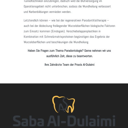
Tunneltechniken einzubringen, dadruch wird die Blutversorgung im
Operationsgebiet nicht unterbrochen, sodass die Wundheilung verbessert
und Narbenbildungen vermieden werden.
Letztendlich können – wie bei der regenerativen Parodontitistherapie –
auch bei der Abdeckung freiliegender Wurzeloberflächen biologische Faktoren
zum Einsatz kommen (Emdogain). Verschiebelappenplastiken in
Kombination mit Schmelzmatrixproteinen begünstigen das Ergebnis der
Wurzeloberflächen und beschleunigen die Wundheilung.
Haben Sie Fragen zum Thema Paradontologie? Gerne nehmen wir uns
ausführlich Zeit, diese zu beantworten.
Ihre Zahnärzte Team der Praxis Al-Dulaimi