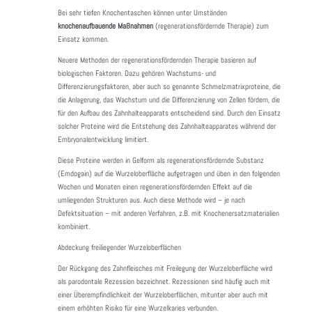
Bei sehr tiefen Knochentaschen können unter Umständen
knochenaufbauende Maßnahmen
(regenerationsfördernde Therapie) zum
Einsatz kommen.
Neuere Methoden der regenerationsfördernden Therapie basieren auf
biologischen Faktoren. Dazu gehören Wachstums- und
Differenzierungsfaktoren, aber auch so genannte Schmelzmatrixproteine, die
die Anlagerung, das Wachstum und die Differenzierung von Zellen fördern, die
für den Aufbau des Zahnhalteapparats entscheidend sind. Durch den Einsatz
solcher Proteine wird die Entstehung des Zahnhalteapparates während der
Embryonalentwicklung limitiert.
Diese Proteine werden in Gelform als regenerationsfördernde Substanz
(Emdogain) auf die Wurzeloberfläche aufgetragen und üben in den folgenden
Wochen und Monaten einen regenerationsfördernden Effekt auf die
umliegenden Strukturen aus. Auch diese Methode wird – je nach
Defektsituation – mit anderen Verfahren, z.B. mit Knochenersatzmaterialien
kombiniert.
Abdeckung freiliegender Wurzeloberflächen
Der Rückgang des Zahnfleisches mit Freilegung der Wurzeloberfläche wird
als parodontale Rezession bezeichnet. Rezessionen sind häufig auch mit
einer Überempfindlichkeit der Wurzeloberflächen, mitunter aber auch mit
einem erhöhten Risiko für eine Wurzelkaries verbunden.