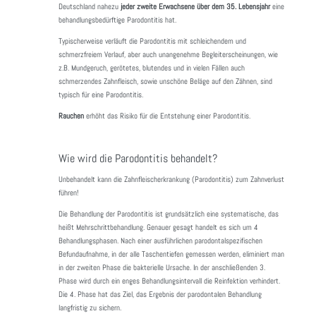
Deutschland nahezu
jeder zweite Erwachsene über dem 35. Lebensjahr
eine
behandlungsbedürftige Parodontitis hat.
Typischerweise verläuft die Parodontitis mit schleichendem und
schmerzfreiem Verlauf, aber auch unangenehme Begleiterscheinungen, wie
z.B. Mundgeruch, gerötetes, blutendes und in vielen Fällen auch
schmerzendes Zahnfleisch, sowie unschöne Beläge auf den Zähnen, sind
typisch für eine Parodontitis.
Rauchen
erhöht das Risiko für die Entstehung einer Parodontitis.
Wie wird die Parodontitis behandelt?
Unbehandelt kann die Zahnfleischerkrankung (Parodontitis) zum Zahnverlust
führen!
Die Behandlung der Parodontitis ist grundsätzlich eine systematische, das
heißt Mehrschrittbehandlung. Genauer gesagt handelt es sich um 4
Behandlungsphasen. Nach einer ausführlichen parodontalspezifischen
Befundaufnahme, in der alle Taschentiefen gemessen werden, eliminiert man
in der zweiten Phase die bakterielle Ursache. In der anschließenden 3.
Phase wird durch ein enges Behandlungsintervall die Reinfektion verhindert.
Die 4. Phase hat das Ziel, das Ergebnis der parodontalen Behandlung
langfristig zu sichern.